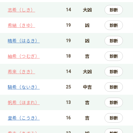
志希（しき）
大凶
診断
14
希結（きゆ）
凶
診断
19
晴希（はるき）
凶
診断
19
紬希（つむぎ）
吉
診断
18
希来（きき）
大凶
診断
14
騎希（ないき）
中吉
診断
25
帆希（ほまれ）
吉
診断
13
皇希（こうき）
吉
診断
16