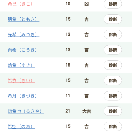
希己（きこ）
凶
診断
10
朋希（ともき）
吉
診断
15
光希（みつき）
吉
診断
13
向希（こうき）
吉
診断
13
悠希（ゆき）
吉
診断
18
希依（きい）
吉
診断
15
希月（きづき）
吉
診断
11
琉希也（るきや）
大吉
診断
21
希空（のあ）
吉
診断
15