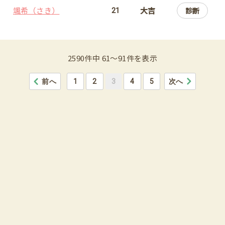
颯希（さき）
大吉
診断
21
2590件中 61〜91件を表示
前へ
1
2
3
4
5
次へ