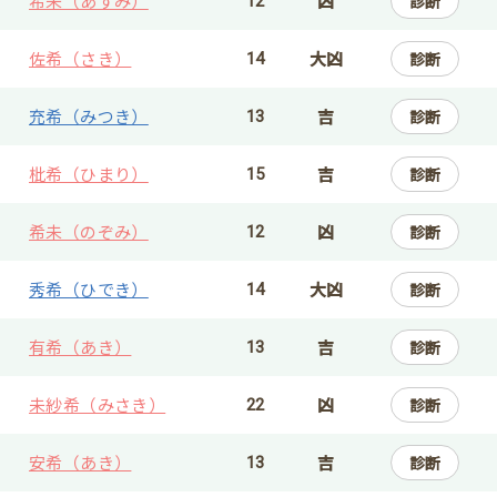
希未（あすみ）
凶
診断
12
佐希（さき）
大凶
診断
14
充希（みつき）
吉
診断
13
枇希（ひまり）
吉
診断
15
希未（のぞみ）
凶
診断
12
秀希（ひでき）
大凶
診断
14
有希（あき）
吉
診断
13
未紗希（みさき）
凶
診断
22
安希（あき）
吉
診断
13