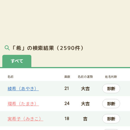
「希」の検索結果（2590件）
すべて
名前
画数
名前の運勢
姓名判断
綾希（あやき）
大吉
診断
21
環希（たまき）
大吉
診断
24
実希子（みきこ）
吉
診断
18