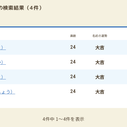
の検索結果（4件）
画数
名前の運勢
と）
大吉
24
ひ）
大吉
24
と）
大吉
24
しょう）
大吉
24
4件中 1〜4件を表示