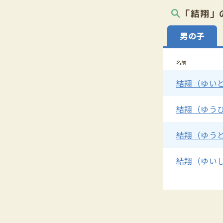
「結翔」
男の子
名前
結翔（ゆい
結翔（ゆう
結翔（ゆう
結翔（ゆい