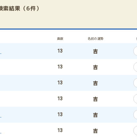
検索結果（6件）
画数
名前の運勢
）
吉
13
吉
13
吉
13
吉
13
）
吉
13
）
吉
13