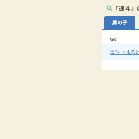
「遥斗」
男の子
名前
遥斗（はる