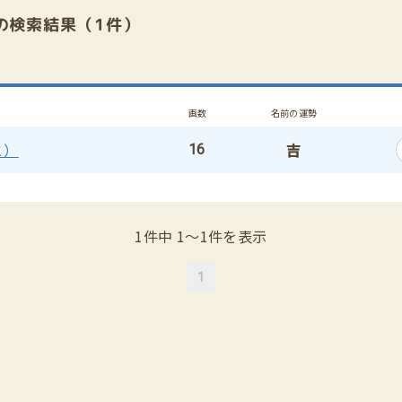
の検索結果（1件）
画数
名前の運勢
と）
吉
16
1件中 1〜1件を表示
1