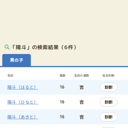
「陽斗」の検索結果（6件）
男の子
名前
画数
名前の運勢
姓名判断
陽斗（はると）
吉
診断
16
陽斗（ひなと）
吉
診断
16
陽斗（あきと）
吉
診断
16