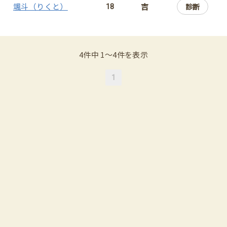
颯斗（りくと）
吉
診断
18
4件中 1〜4件を表示
1