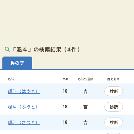
「颯斗」の検索結果（4件）
男の子
名前
画数
名前の運勢
姓名判断
颯斗（はやと）
吉
診断
18
颯斗（ふうと）
吉
診断
18
颯斗（さつと）
吉
診断
18