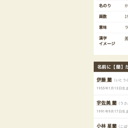
名のり
画数
1
意味
漢字
イメージ
名前に【蘭】
伊藤 蘭
（いとう
1955年1月13日生
宇佐美 蘭
（うさ
1991年9月17日生
小林 星蘭
（こば