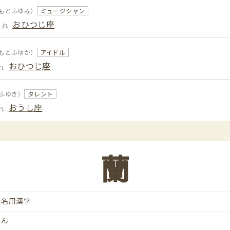
もとふゆみ）
ミュージシャン
おひつじ座
まれ
もとふゆか）
アイドル
おひつじ座
れ
ふゆき）
タレント
おうし座
れ
蘭
人名用漢字
らん