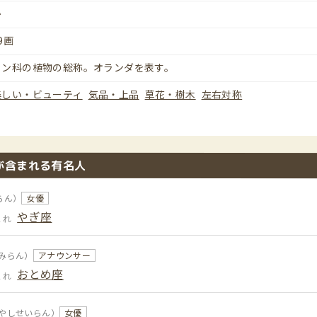
か
9画
ラン科の植物の総称。オランダを表す。
美しい・ビューティ
気品・上品
草花・樹木
左右対称
が含まれる有名人
らん）
女優
やぎ座
まれ
みらん）
アナウンサー
おとめ座
まれ
やしせいらん）
女優