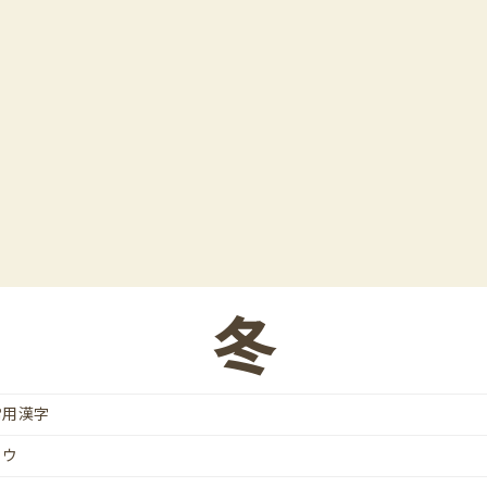
冬
常用漢字
トウ