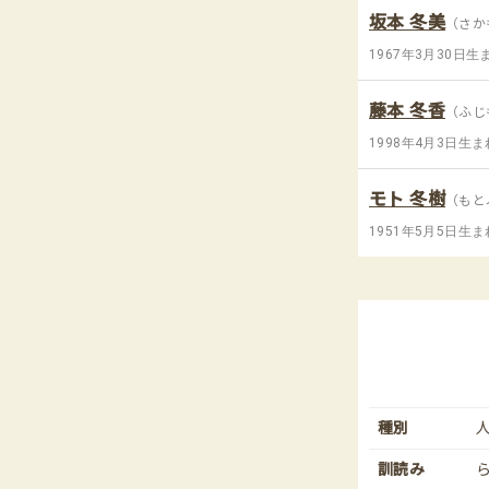
坂本 冬美
（さか
1967年3月30日生
藤本 冬香
（ふじ
1998年4月3日生ま
モト 冬樹
（もと
1951年5月5日生ま
種別
訓読み