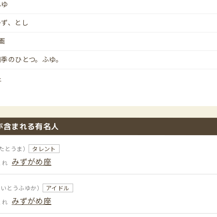
ふゆ
かず、とし
画
四季のひとつ。ふゆ。
冬
が含まれる有名人
たとうま）
タレント
みずがめ座
まれ
さいとうふゆか）
アイドル
みずがめ座
まれ