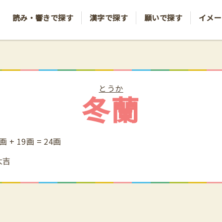
読み・響きで探す
漢字で探す
願いで探す
イメー
とうか
冬蘭
画 + 19画 = 24画
大吉