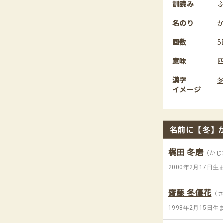
訓読み
名のり
画数
5
意味
漢字
イメージ
名前に【冬】
梶田 冬磨
（かじ
2000年2月17日生
齋藤 冬優花
（
1998年2月15日生