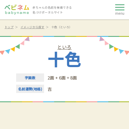
赤ちゃんの名前を検索できる
名づけポータルサイト
menu
トップ
イメージから探す
十色（といろ）
といろ
十色
2画 + 6画 = 8画
字画数
吉
名前運勢(地格)