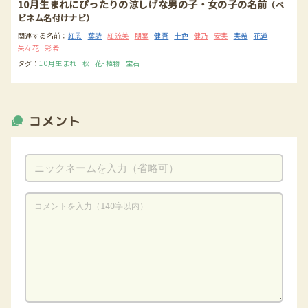
10月生まれにぴったりの涼しげな男の子・女の子の名前
（ベ
ビネム名付けナビ）
関連する名前：
紅恩
葉詩
紅流美
朋葉
健吾
十色
健乃
安実
実希
花道
朱々花
彩希
タグ：
10月生まれ
秋
花･植物
宝石
コメント