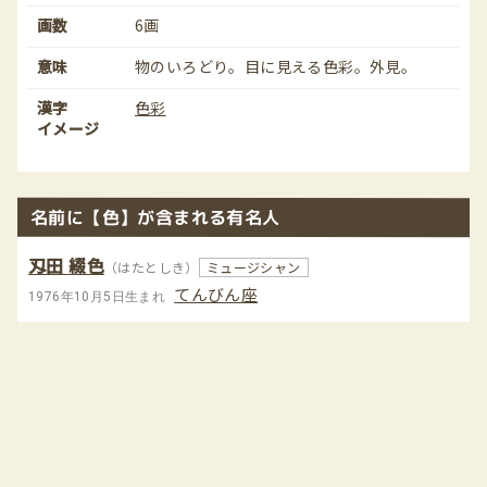
画数
6画
意味
物のいろどり。目に見える色彩。外見。
漢字
色彩
イメージ
名前に【色】が含まれる有名人
刄田 綴色
（はたとしき）
ミュージシャン
てんびん座
1976年10月5日生まれ