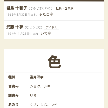
君島 十和子
（きみじまとわこ）
社長・企業家
ふたご座
1966年5月30日生まれ
武藤 十夢
（むとうとむ）
アイドル
いて座
1994年11月25日生まれ
色
種別
常用漢字
音読み
ショク、シキ
訓読み
いろ
名のり
くさ、しな、つや