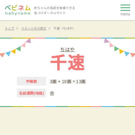
赤ちゃんの名前を検索できる
名づけポータルサイト
menu
トップ
イメージから探す
千速（ちはや）
ちはや
千速
3画 + 10画 = 13画
字画数
吉
名前運勢(地格)