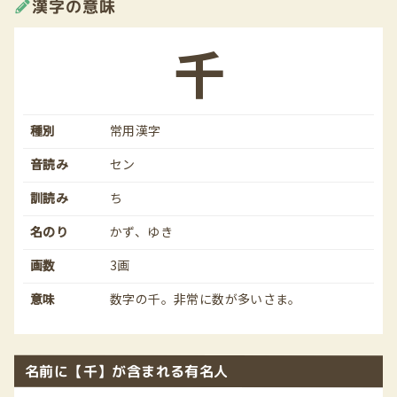
漢字の意味
千
種別
常用漢字
音読み
セン
訓読み
ち
名のり
かず、ゆき
画数
3画
意味
数字の千。非常に数が多いさま。
名前に【千】が含まれる有名人