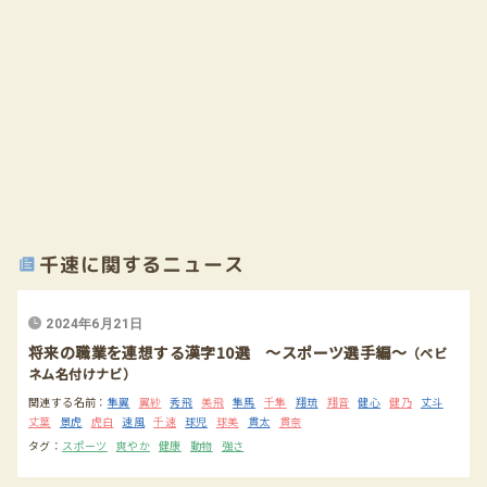
千速に関するニュース
2024年6月21日
将来の職業を連想する漢字10選 ～スポーツ選手編～
（ベビ
ネム名付けナビ）
関連する名前：
隼翼
翼紗
秀飛
美飛
隼馬
千隼
翔琉
翔音
健心
健乃
丈斗
丈葉
景虎
虎白
速風
千速
球児
球美
貫太
貫奈
タグ：
スポーツ
爽やか
健康
動物
強さ