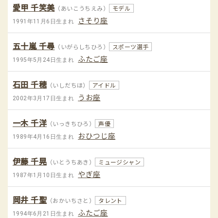
愛甲 千笑美
（あいこうちえみ）
モデル
さそり座
1991年11月6日生まれ
五十嵐 千尋
（いがらしちひろ）
スポーツ選手
ふたご座
1995年5月24日生まれ
石田 千穂
（いしだちほ）
アイドル
うお座
2002年3月17日生まれ
一木 千洋
（いっきちひろ）
声優
おひつじ座
1989年4月16日生まれ
伊藤 千晃
（いとうちあき）
ミュージシャン
やぎ座
1987年1月10日生まれ
岡井 千聖
（おかいちさと）
タレント
ふたご座
1994年6月21日生まれ