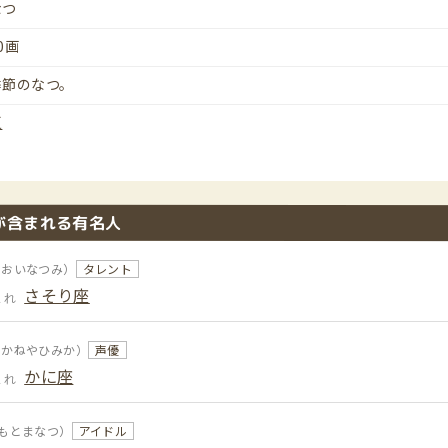
なつ
0画
季節のなつ。
夏
が含まれる有名人
あおいなつみ）
タレント
さそり座
まれ
あかねやひみか）
声優
かに座
まれ
もとまなつ）
アイドル