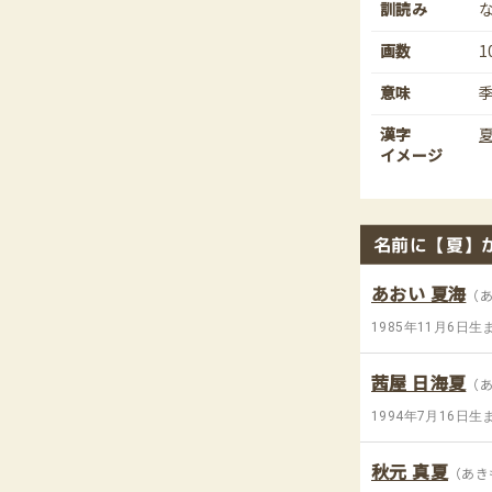
訓読み
画数
1
意味
漢字
イメージ
名前に【夏】
あおい 夏海
（
1985年11月6日生
茜屋 日海夏
（
1994年7月16日生
秋元 真夏
（あき