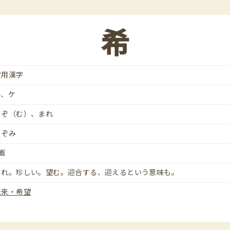
希
常用漢字
キ、ケ
のぞ（む）、まれ
のぞみ
画
まれ。珍しい。望む。迎合する、迎えるという意味も。
未来・希望