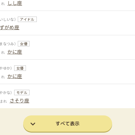
しし座
まれ
いしいな）
アイドル
ずがめ座
まなつみ）
女優
かに座
まれ
やゆか）
女優
かに座
まれ
やかな）
モデル
さそり座
生まれ
すべて表示