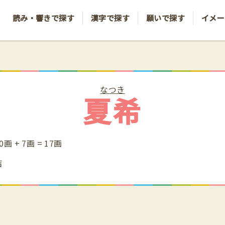
読み・響きで探す
漢字で探す
願いで探す
イメー
なつき
夏希
0画 + 7画 = 17画
吉