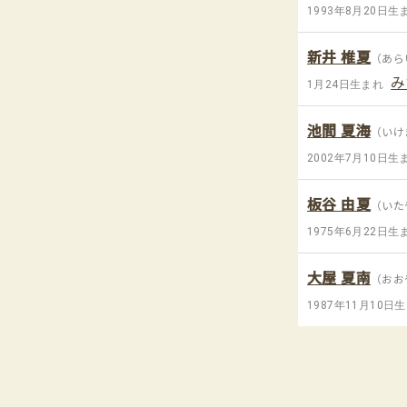
1993年8月20日生
新井 椎夏
（あら
み
1月24日生まれ
池間 夏海
（いけ
2002年7月10日生
板谷 由夏
（いた
1975年6月22日生
大屋 夏南
（おお
1987年11月10日