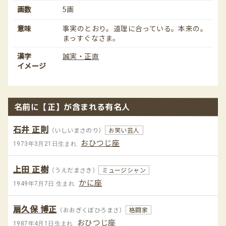
画数
5画
意味
事実のとおり。道理に合っている。本来の。
まっすぐなさま。
漢字
誠実・正直
イメージ
名前に【正】が含まれる有名人
石井 正則
（いしいまさのり）
お笑い芸人
おひつじ座
1973年3月21日生まれ
上田 正樹
（うえだまさき）
ミュージシャン
かに座
1949年7月7日 生まれ
扇久保 博正
（おおぎくぼひろまさ）
格闘家
おひつじ座
1987年4月1日生まれ