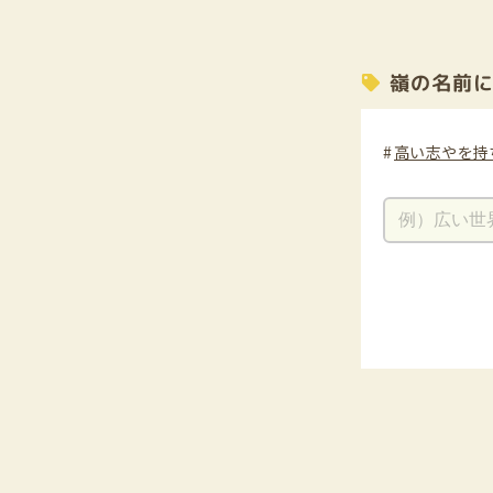
嶺の名前
高い志やを持