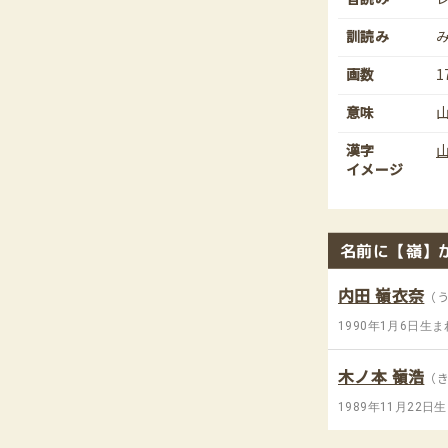
訓読み
画数
1
意味
漢字
イメージ
名前に【嶺】
内田 嶺衣奈
（
1990年1月6日生ま
木ノ本 嶺浩
（
1989年11月22日