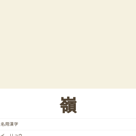
嶺
人名用漢字
レイ、リョウ