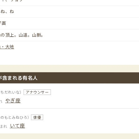
みね、ね
7画
山の頂上。山道。山脈。
山・大地
が含まれる有名人
うちだれいな）
アナウンサー
やぎ座
れ
きのもとみねひろ）
俳優
いて座
生まれ