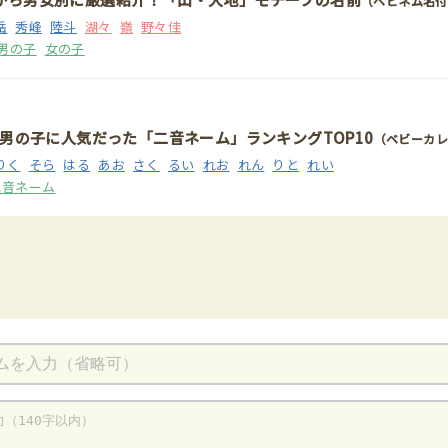
（ベビネム名付
岳
秀峰
陸斗
湖々
嶺
野々佳
男の子
女の子
れ男の子に人気だった「二音ネーム」ランキングTOP10
（ベビーカ
りく
そら
はる
あお
さく
るい
れお
れん
りと
れい
二音ネーム