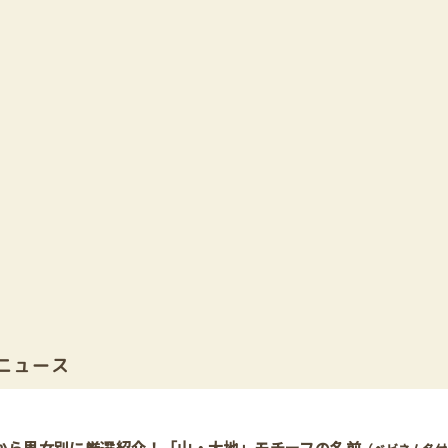
ニュース
から男女別に厳選紹介！「山・大地」モチーフの名前