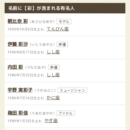
名前に【彩】が含まれる有名人
朝比奈 彩
（あさひなあや）
モデル
てんびん座
1993年10月6日生まれ
伊藤 彩沙
（いとうあやさ）
声優
しし座
1996年8月17日生まれ
内田 彩
（うちだあや）
声優
しし座
1986年7月23日生まれ
宇野 実彩子
（うのみさこ）
ミュージシャン
かに座
1986年7月16日生まれ
梅田 彩佳
（うめだあやか）
アイドル
やぎ座
1989年1月3日生まれ