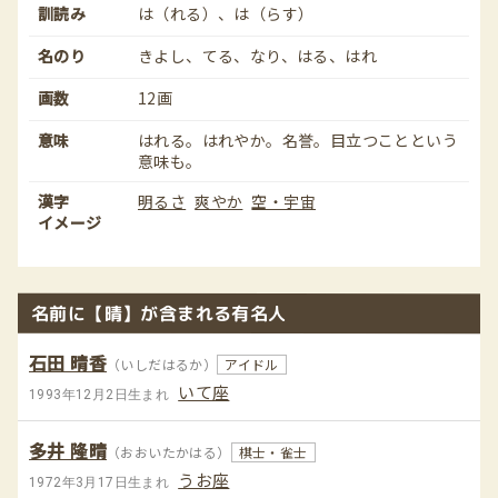
訓読み
は（れる）、は（らす）
名のり
きよし、てる、なり、はる、はれ
画数
12画
意味
はれる。はれやか。名誉。目立つことという
意味も。
漢字
明るさ
爽やか
空・宇宙
イメージ
名前に【晴】が含まれる有名人
石田 晴香
（いしだはるか）
アイドル
いて座
1993年12月2日生まれ
多井 隆晴
（おおいたかはる）
棋士・雀士
うお座
1972年3月17日生まれ