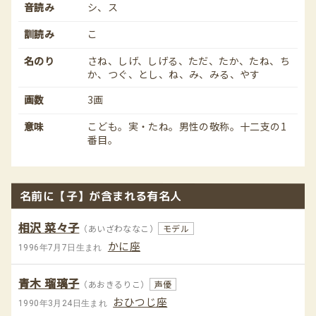
音読み
シ、ス
訓読み
こ
名のり
さね、しげ、しげる、ただ、たか、たね、ち
か、つぐ、とし、ね、み、みる、やす
画数
3画
意味
こども。実・たね。男性の敬称。十二支の1
番目。
名前に【子】が含まれる有名人
相沢 菜々子
（あいざわななこ）
モデル
かに座
1996年7月7日生まれ
青木 瑠璃子
（あおきるりこ）
声優
おひつじ座
1990年3月24日生まれ