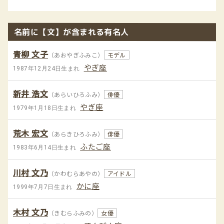
名前に【文】が含まれる有名人
青柳 文子
（あおやぎふみこ）
モデル
やぎ座
1987年12月24日生まれ
新井 浩文
（あらいひろふみ）
俳優
やぎ座
1979年1月18日生まれ
荒木 宏文
（あらきひろふみ）
俳優
ふたご座
1983年6月14日生まれ
川村 文乃
（かわむらあやの）
アイドル
かに座
1999年7月7日生まれ
木村 文乃
（きむらふみの）
女優