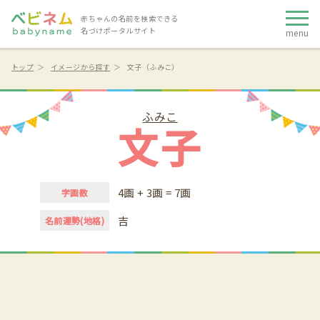
赤ちゃんの名前を検索できる
名づけポータルサイト
menu
トップ
イメージから探す
文子（ふみこ）
ふみこ
文子
4画 + 3画 = 7画
字画数
吉
名前運勢(地格)