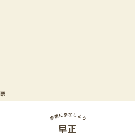
投票
早正