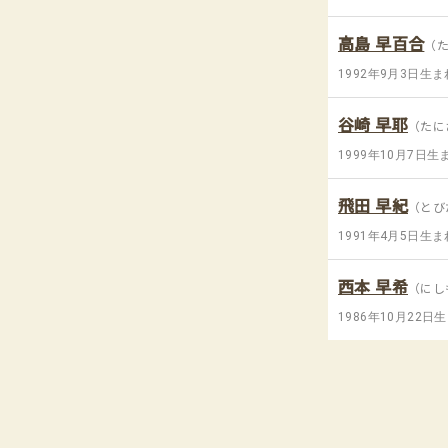
高島 早百合
（
1992年9月3日生ま
谷崎 早耶
（たに
1999年10月7日生
飛田 早紀
（とび
1991年4月5日生ま
西本 早希
（にし
1986年10月22日