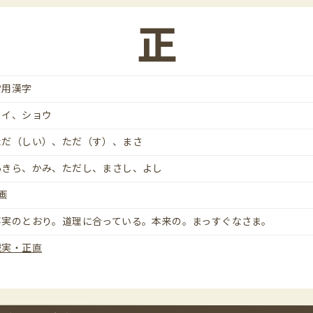
正
常用漢字
セイ、ショウ
ただ（しい）、ただ（す）、まさ
あきら、かみ、ただし、まさし、よし
画
事実のとおり。道理に合っている。本来の。まっすぐなさま。
誠実・正直