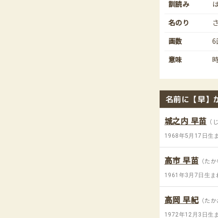
訓読み
名のり
画数
6
意味
名前に【早】
城之内 早苗
（
1968年5月17日生
高市 早苗
（たか
1961年3月7日生ま
高岡 早紀
（たか
1972年12月3日生