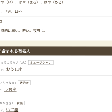
はや（い）、はや（まる）、はや（める）
さ、さき、はや
画
時間的に早い。若い。夜明け。
が含まれる有名人
じょうのうちさなえ）
ミュージシャン
おうし座
まれ
いちさなえ）
政治家
うお座
れ
おかさき）
女優
いて座
まれ