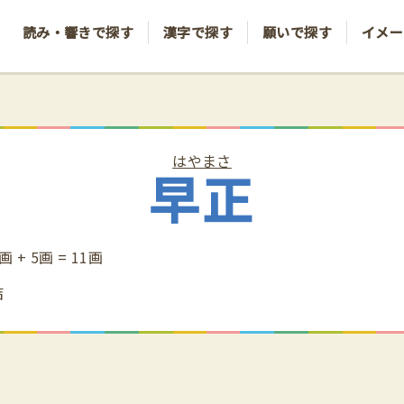
読み・響きで探す
漢字で探す
願いで探す
イメー
はやまさ
早正
画 + 5画 = 11画
吉