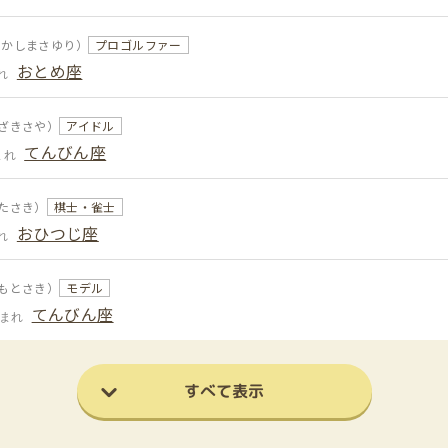
たかしまさゆり）
プロゴルファー
おとめ座
れ
ざきさや）
アイドル
てんびん座
まれ
たさき）
棋士・雀士
おひつじ座
れ
もとさき）
モデル
てんびん座
生まれ
すべて表示