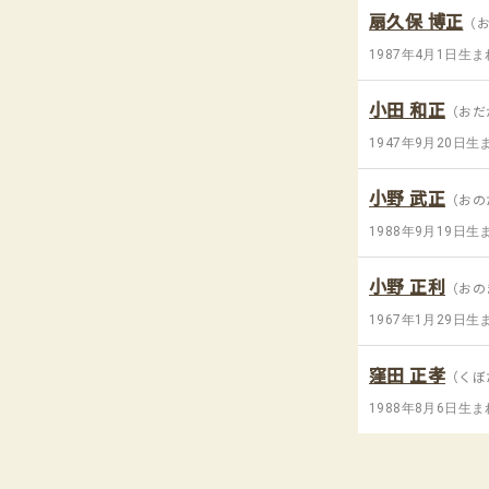
扇久保 博正
（
1987年4月1日生ま
小田 和正
（おだ
1947年9月20日生
小野 武正
（おの
1988年9月19日生
小野 正利
（おの
1967年1月29日生
窪田 正孝
（くぼ
1988年8月6日生ま