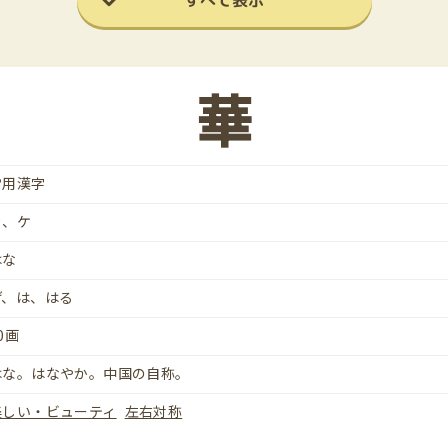
すべて表示
華
常用漢字
カ、ケ
はな
げ、は、はる
0画
はな。はなやか。中国の自称。
美しい・ビューティ
左右対称