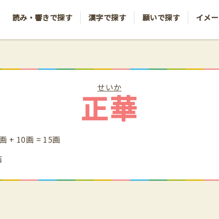
読み・響きで探す
漢字で探す
願いで探す
イメー
せいか
正華
画 + 10画 = 15画
吉