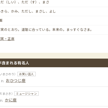
ただ（しい）、ただ（す）、まさ
あきら、かみ、ただし、まさし、よし
画
事実のとおり。道理に合っている。本来の。まっすぐなさま。
誠実・正直
が含まれる有名人
いまさのり）
お笑い芸人
おひつじ座
まれ
だまさき）
ミュージシャン
かに座
まれ