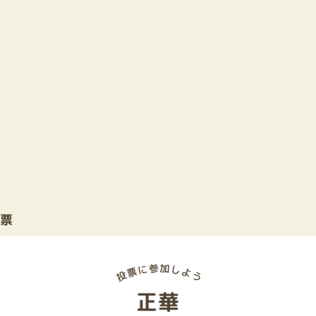
投票
正華