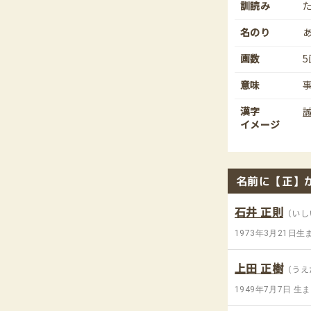
訓読み
名のり
画数
5
意味
漢字
イメージ
名前に【正】
石井 正則
（いし
1973年3月21日生
上田 正樹
（うえ
1949年7月7日 生