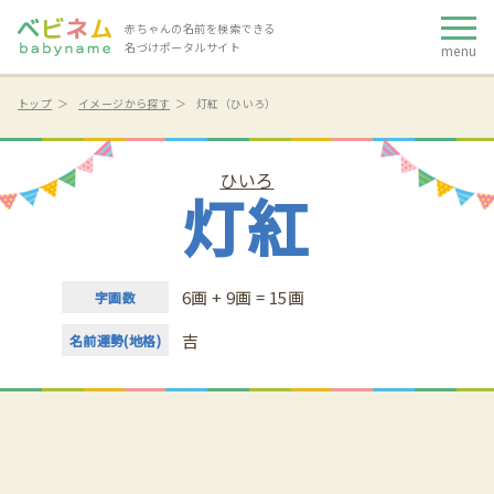
赤ちゃんの名前を検索できる
名づけポータルサイト
menu
トップ
イメージから探す
灯紅（ひいろ）
ひいろ
灯紅
6画 + 9画 = 15画
字画数
吉
名前運勢(地格)