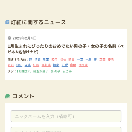
灯紅に関するニュース
2023年2月4日
1月生まれにぴったりのおめでたい男の子・女の子の名前
（ベ
ビネム名付けナビ）
関連する名前：
睦
清霞
早正
睦月
初佳
静霞
一正
一慶
新
正華
慶香
新彩
灯紅
友璃
紅璃
弥紅璃
阿蘭
正愛
由蘭
撫々花
タグ：
1月生まれ
縁起が良い
男の子
女の子
コメント