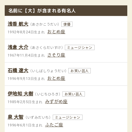
名前に【大】が含まれる有名人
浅香 航大
（あさかこうだい）
俳優
おとめ座
1992年8月24日生まれ
浅倉 大介
（あさくらだいすけ）
ミュージシャン
さそり座
1967年11月4日生まれ
石橋 遼大
（いしばしりょうだい）
お笑い芸人
おとめ座
1996年9月13日生まれ
伊地知 大樹
（いじちひろき）
お笑い芸人
みずがめ座
1985年2月5日生まれ
泉 大智
（いずみだいち）
ミュージシャン
ふたご座
1996年6月1日生まれ