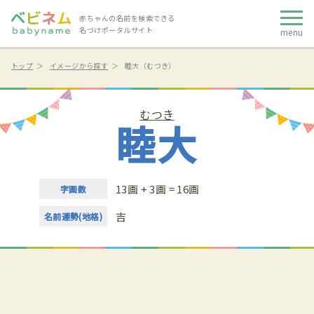
赤ちゃんの名前を検索できる
名づけポータルサイト
menu
トップ
イメージから探す
睦大（むつき）
むつき
睦大
13画 + 3画 = 16画
字画数
吉
名前運勢(地格)