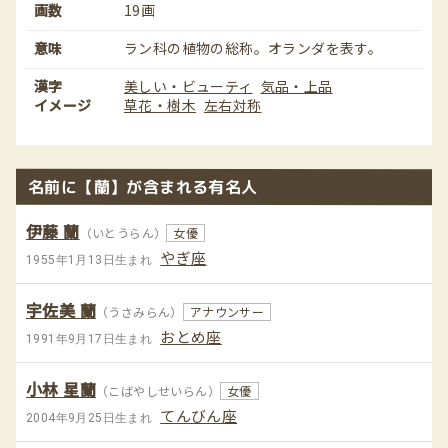
画数
19画
意味
ラン科の植物の総称。オランダを表す。
漢字
美しい・ビューティ
気品・上品
イメージ
草花・樹木
左右対称
名前に【蘭】が含まれる有名人
伊藤 蘭
（いとうらん）
女優
やぎ座
1955年1月13日生まれ
宇佐美 蘭
（うさみらん）
アナウンサー
おとめ座
1991年9月17日生まれ
小林 星蘭
（こばやしせいらん）
女優
てんびん座
2004年9月25日生まれ