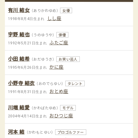
有川 結女
（ありかわゆめ）
女優
しし座
1998年8月4日生まれ
宇野 結也
（うのゆうや）
俳優
ふたご座
1992年5月21日生まれ
小田 結希
（おだゆうき）
お笑い芸人
かに座
1995年6月26日生まれ
小野寺 結衣
（おのでらゆい）
タレント
おとめ座
1991年8月31日生まれ
川端 結愛
（かわばたゆめ）
モデル
おひつじ座
2004年4月14日生まれ
河本 結
（かわもとゆい）
プロゴルファー