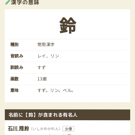
漢字の意味
鈴
種別
常用漢字
音読み
レイ、リン
訓読み
すず
画数
13画
意味
すず。リン。ベル。
名前に【鈴】が含まれる有名人
石川 翔鈴
（いしかわかれん）
女優