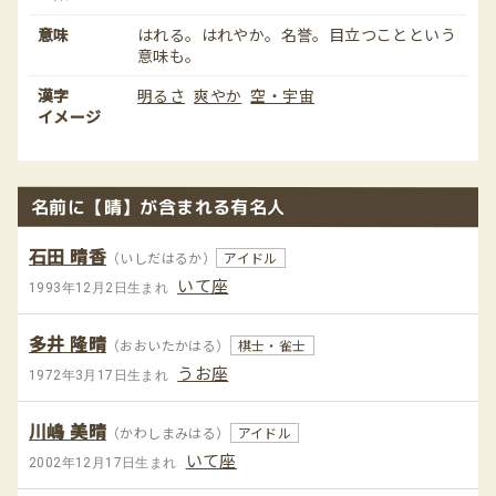
意味
はれる。はれやか。名誉。目立つことという
意味も。
漢字
明るさ
爽やか
空・宇宙
イメージ
名前に【晴】が含まれる有名人
石田 晴香
（いしだはるか）
アイドル
いて座
1993年12月2日生まれ
多井 隆晴
（おおいたかはる）
棋士・雀士
うお座
1972年3月17日生まれ
川嶋 美晴
（かわしまみはる）
アイドル
いて座
2002年12月17日生まれ