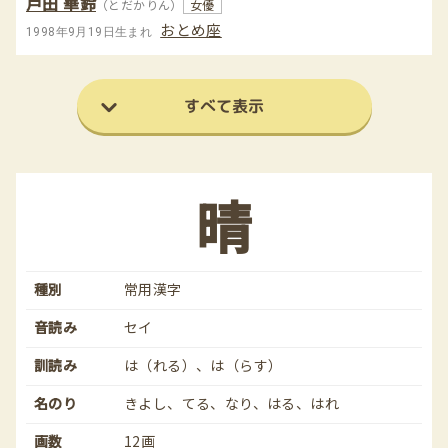
戸田 華鈴
（とだかりん）
女優
おとめ座
1998年9月19日生まれ
すべて表示
晴
種別
常用漢字
音読み
セイ
訓読み
は（れる）、は（らす）
名のり
きよし、てる、なり、はる、はれ
画数
12画