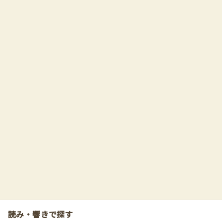
読み・響きで探す