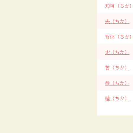
知可（ちか
央（ちか）
智郁（ちか
史（ちか）
誓（ちか）
恭（ちか）
睦（ちか）