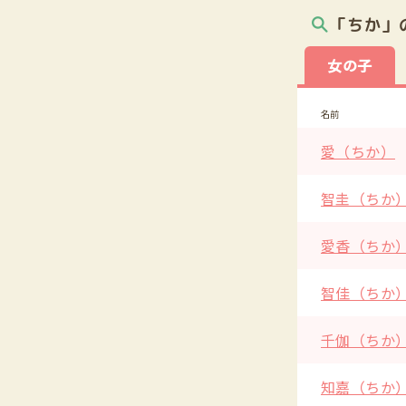
「ちか」
女の子
名前
愛（ちか）
智圭（ちか
愛香（ちか
智佳（ちか
千伽（ちか
知嘉（ちか