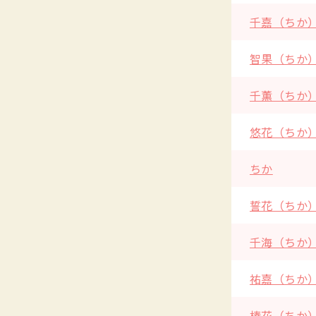
千嘉（ちか
智果（ちか
千薫（ちか
悠花（ちか
ちか
誓花（ちか
千海（ちか
祐嘉（ちか
椿花（ちか