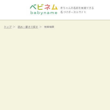
赤ちゃんの名前を検索できる
名づけポータルサイト
トップ
読み・響きで探す
検索結果