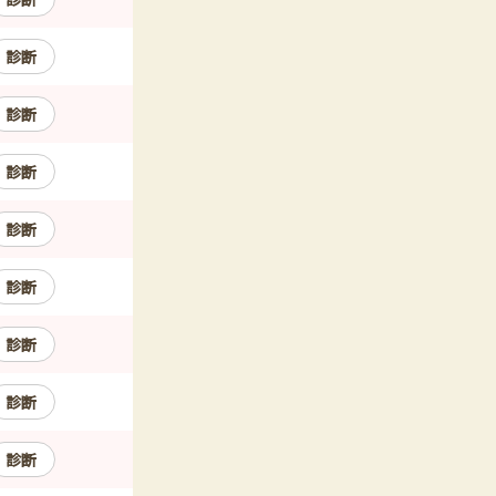
診断
診断
診断
診断
診断
診断
診断
診断