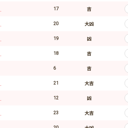
）
吉
17
）
大凶
20
）
凶
19
）
吉
18
吉
6
）
大吉
21
）
凶
12
）
大吉
23
）
大凶
20