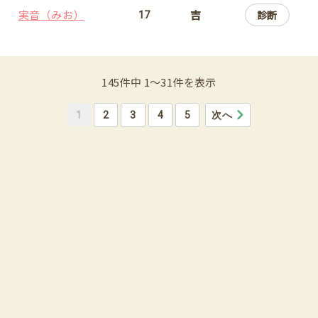
実音（みお）
吉
診断
17
145件中 1〜31件を表示
1
2
3
4
5
次へ