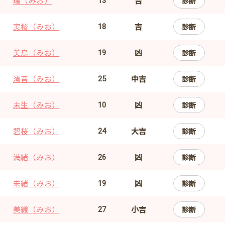
瑞（みお）
吉
診断
13
実桜（みお）
吉
診断
18
美烏（みお）
凶
診断
19
澪音（みお）
中吉
診断
25
未生（みお）
凶
診断
10
碧桜（みお）
大吉
診断
24
満緒（みお）
凶
診断
26
未緒（みお）
凶
診断
19
美織（みお）
小吉
診断
27