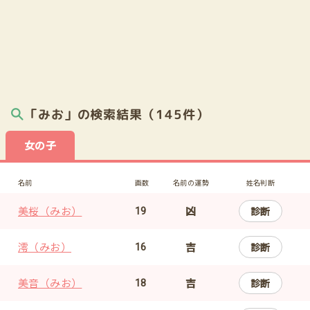
「みお」の検索結果（145件）
女の子
名前
画数
名前の運勢
姓名判断
美桜（みお）
凶
診断
19
澪（みお）
吉
診断
16
美音（みお）
吉
診断
18