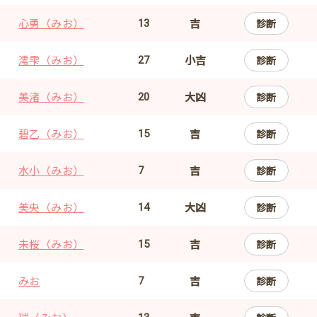
心勇（みお）
吉
診断
13
澪雫（みお）
小吉
診断
27
美渚（みお）
大凶
診断
20
碧乙（みお）
吉
診断
15
水小（みお）
吉
診断
7
美央（みお）
大凶
診断
14
未桜（みお）
吉
診断
15
みお
吉
診断
7