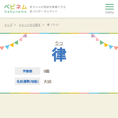
赤ちゃんの名前を検索できる
名づけポータルサイト
menu
トップ
イメージから探す
律（りつ）
りつ
律
9画
字画数
大凶
名前運勢(地格)