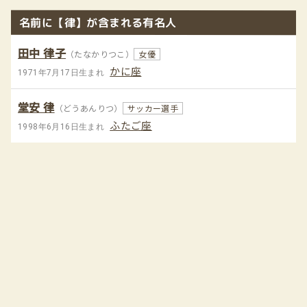
名前に【律】が含まれる有名人
田中 律子
（たなかりつこ）
女優
かに座
1971年7月17日生まれ
堂安 律
（どうあんりつ）
サッカー選手
ふたご座
1998年6月16日生まれ