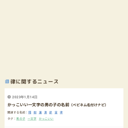
律に関するニュース
2023年1月14日
かっこいい一文字の男の子の名前
（ベビネム名付けナビ）
関連する名前：
翔
樹
蓮
湊
昴
宙
律
タグ：
男の子
一文字
かっこいい