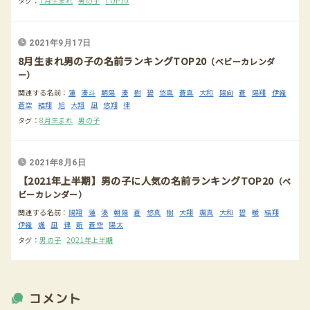
タグ：
7月生まれ
男の子
TOP10
2021年9月17日
8月生まれ男の子の名前ランキングTOP20
（ベビーカレンダ
ー）
関連する名前：
蓮
湊斗
朝陽
湊
樹
碧
悠真
蒼真
大和
陽向
蒼
陽翔
伊織
蒼空
結翔
旭
大翔
凪
悠翔
律
タグ：
8月生まれ
男の子
2021年8月6日
【2021年上半期】男の子に人気の名前ランキングTOP20
（ベ
ビーカレンダー）
関連する名前：
陽翔
蓮
湊
朝陽
蒼
悠真
樹
大翔
颯真
大和
碧
暖
結翔
伊織
颯
凪
律
新
蒼空
陽太
タグ：
男の子
2021年上半期
コメント