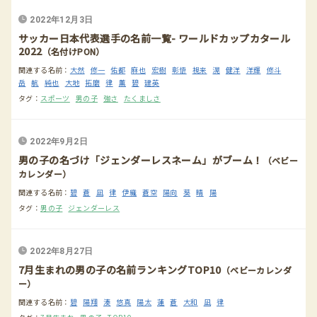
2022年12月3日
サッカー日本代表選手の名前一覧- ワールドカップカタール
2022
（名付けPON）
関連する名前：
大然
修一
佑都
麻也
宏樹
彰悟
視来
滉
健洋
洋輝
修斗
岳
航
純也
大地
拓磨
律
薫
碧
建英
タグ：
スポーツ
男の子
強さ
たくましさ
2022年9月2日
男の子の名づけ「ジェンダーレスネーム」がブーム！
（ベビー
カレンダー）
関連する名前：
碧
蒼
凪
律
伊織
蒼空
陽向
葵
晴
陽
タグ：
男の子
ジェンダーレス
2022年8月27日
7月生まれの男の子の名前ランキングTOP10
（ベビーカレンダ
ー）
関連する名前：
碧
陽翔
湊
悠真
陽太
蓮
蒼
大和
凪
律