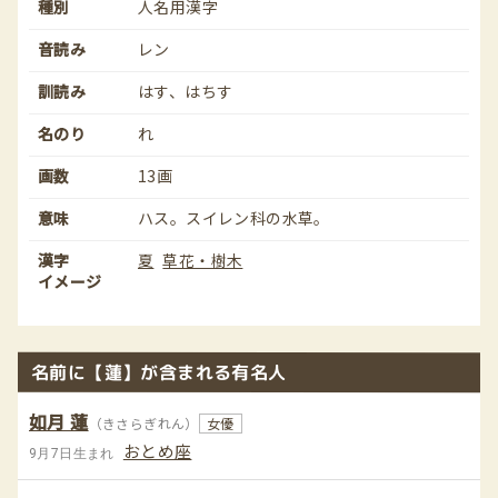
種別
人名用漢字
音読み
レン
訓読み
はす、はちす
名のり
れ
画数
13画
意味
ハス。スイレン科の水草。
漢字
夏
草花・樹木
イメージ
名前に【蓮】が含まれる有名人
如月 蓮
（きさらぎれん）
女優
おとめ座
9月7日生まれ