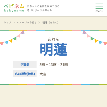
赤ちゃんの名前を検索できる
名づけポータルサイト
menu
トップ
イメージから探す
明蓮（あれん）
あれん
明蓮
8画 + 13画 = 21画
字画数
大吉
名前運勢(地格)