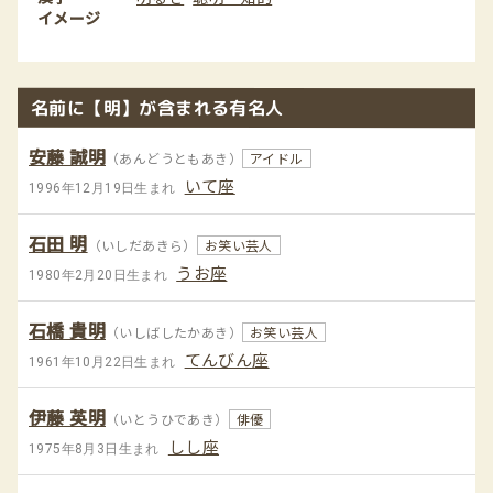
イメージ
名前に【明】が含まれる有名人
安藤 誠明
（あんどうともあき）
アイドル
いて座
1996年12月19日生まれ
石田 明
（いしだあきら）
お笑い芸人
うお座
1980年2月20日生まれ
石橋 貴明
（いしばしたかあき）
お笑い芸人
てんびん座
1961年10月22日生まれ
伊藤 英明
（いとうひであき）
俳優
しし座
1975年8月3日生まれ