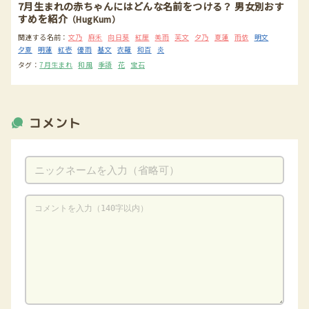
7月生まれの赤ちゃんにはどんな名前をつける？ 男女別おす
すめを紹介
（HugKum）
関連する名前：
文乃
麻禾
向日葵
紅厘
美雨
芙文
夕乃
夏蓮
雨依
明文
夕夏
明蓮
紅壱
優雨
基文
衣羅
和百
炎
タグ：
7月生まれ
和風
季語
花
宝石
コメント