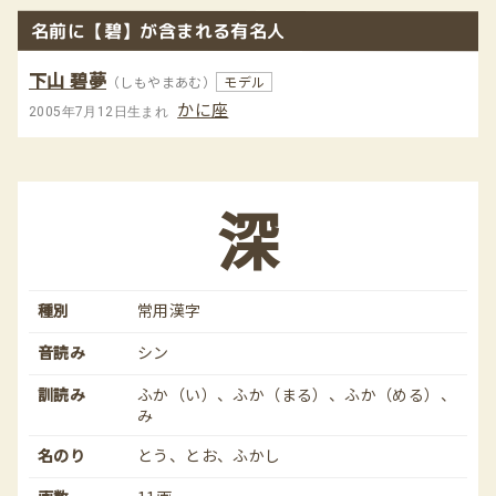
名前に【碧】が含まれる有名人
下山 碧夢
（しもやまあむ）
モデル
かに座
2005年7月12日生まれ
深
種別
常用漢字
音読み
シン
訓読み
ふか（い）、ふか（まる）、ふか（める）、
み
名のり
とう、とお、ふかし