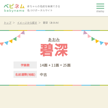
赤ちゃんの名前を検索できる
名づけポータルサイト
menu
トップ
イメージから探す
碧深（あおみ）
あおみ
碧深
14画 + 11画 = 25画
字画数
中吉
名前運勢(地格)