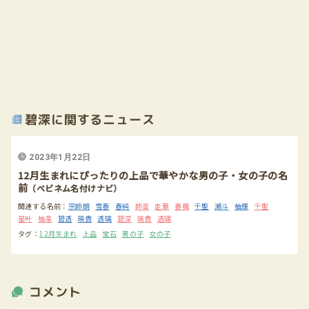
碧深に関するニュース
2023年1月22日
12月生まれにぴったりの上品で華やかな男の子・女の子の名
前
（ベビネム名付けナビ）
関連する名前：
宗師朗
雪春
春純
師音
走華
春楓
千聖
瀬斗
柚輝
千聖
星叶
柚凛
碧透
瑛貴
透璃
碧深
瑞貴
透瑚
タグ：
12月生まれ
上品
宝石
男の子
女の子
コメント