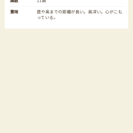
画数
11画
意味
底や奥までの距離が長い。奥深い。心がこも
っている。