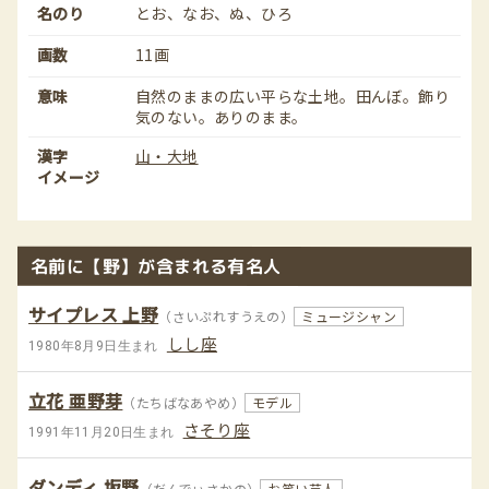
名のり
とお、なお、ぬ、ひろ
画数
11画
意味
自然のままの広い平らな土地。田んぼ。飾り
気のない。ありのまま。
漢字
山・大地
イメージ
名前に【野】が含まれる有名人
サイプレス 上野
（さいぷれすうえの）
ミュージシャン
しし座
1980年8月9日生まれ
立花 亜野芽
（たちばなあやめ）
モデル
さそり座
1991年11月20日生まれ
ダンディ 坂野
（だんでぃさかの）
お笑い芸人