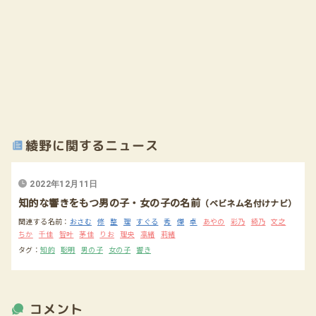
綾野に関するニュース
2022年12月11日
知的な響きをもつ男の子・女の子の名前
（ベビネム名付けナビ）
関連する名前：
おさむ
修
整
理
すぐる
秀
傑
卓
あやの
彩乃
綺乃
文之
ちか
千佳
智叶
茅佳
りお
理央
凛緒
莉緒
タグ：
知的
聡明
男の子
女の子
響き
コメント