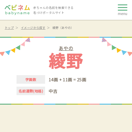
赤ちゃんの名前を検索できる
名づけポータルサイト
menu
トップ
イメージから探す
綾野（あやの）
あやの
綾野
14画 + 11画 = 25画
字画数
中吉
名前運勢(地格)