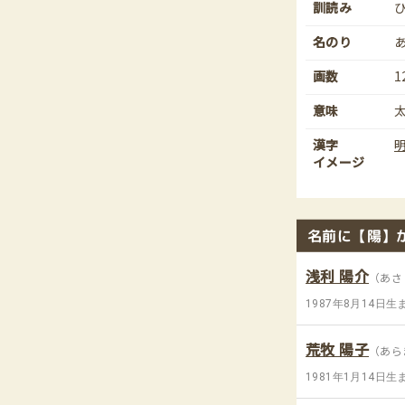
訓読み
名のり
画数
1
意味
漢字
イメージ
名前に【陽】
浅利 陽介
（あさ
1987年8月14日生
荒牧 陽子
（あら
1981年1月14日生