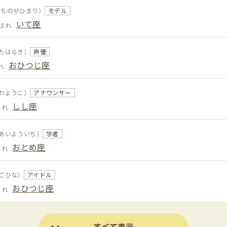
いちのせひまり）
モデル
いて座
生まれ
たはるき）
声優
おひつじ座
れ
わようこ）
アナウンサー
しし座
まれ
あいよういち）
学者
おとめ座
まれ
ごひな）
アイドル
おひつじ座
まれ