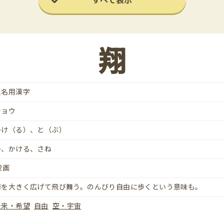
すべて表示
翔
人名用漢字
ショウ
かけ（る）、と（ぶ）
か、かける、さね
2画
羽を大きく広げて飛び舞う。のんびり自由に歩くという意味も。
未来・希望
自由
空・宇宙