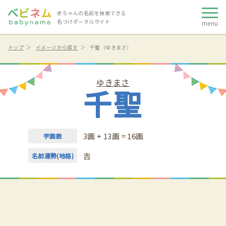
赤ちゃんの名前を検索できる
名づけポータルサイト
menu
トップ
イメージから探す
千聖（ゆきまさ）
ゆきまさ
千聖
3画 + 13画 = 16画
字画数
吉
名前運勢(地格)