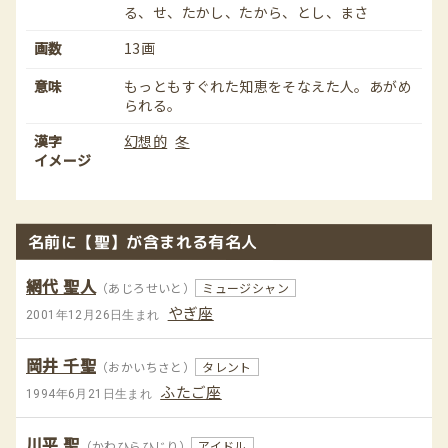
る、せ、たかし、たから、とし、まさ
画数
13画
意味
もっともすぐれた知恵をそなえた人。あがめ
られる。
漢字
幻想的
冬
イメージ
名前に【聖】が含まれる有名人
網代 聖人
（あじろせいと）
ミュージシャン
やぎ座
2001年12月26日生まれ
岡井 千聖
（おかいちさと）
タレント
ふたご座
1994年6月21日生まれ
川平 聖
（かわひらひじり）
アイドル