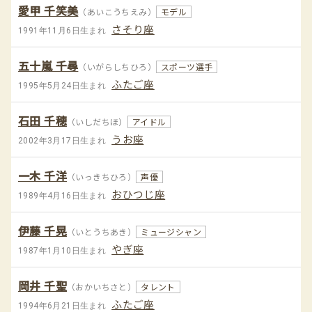
愛甲 千笑美
（あいこうちえみ）
モデル
さそり座
1991年11月6日生まれ
五十嵐 千尋
（いがらしちひろ）
スポーツ選手
ふたご座
1995年5月24日生まれ
石田 千穂
（いしだちほ）
アイドル
うお座
2002年3月17日生まれ
一木 千洋
（いっきちひろ）
声優
おひつじ座
1989年4月16日生まれ
伊藤 千晃
（いとうちあき）
ミュージシャン
やぎ座
1987年1月10日生まれ
岡井 千聖
（おかいちさと）
タレント
ふたご座
1994年6月21日生まれ