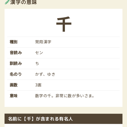
漢字の意味
千
種別
常用漢字
音読み
セン
訓読み
ち
名のり
かず、ゆき
画数
3画
意味
数字の千。非常に数が多いさま。
名前に【千】が含まれる有名人