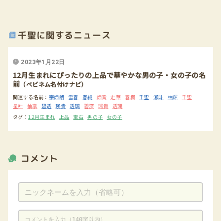
千聖に関するニュース
2023年1月22日
12月生まれにぴったりの上品で華やかな男の子・女の子の名
前
（ベビネム名付けナビ）
関連する名前：
宗師朗
雪春
春純
師音
走華
春楓
千聖
瀬斗
柚輝
千聖
星叶
柚凛
碧透
瑛貴
透璃
碧深
瑞貴
透瑚
タグ：
12月生まれ
上品
宝石
男の子
女の子
コメント