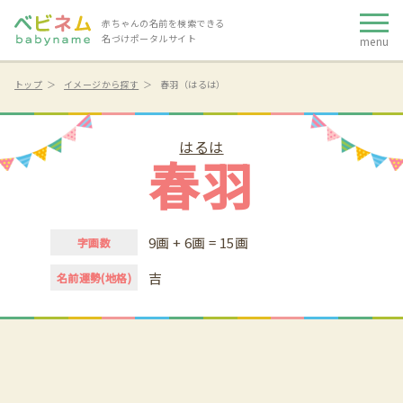
赤ちゃんの名前を検索できる
名づけポータルサイト
menu
トップ
イメージから探す
春羽（はるは）
はるは
春羽
9画 + 6画 = 15画
字画数
吉
名前運勢(地格)