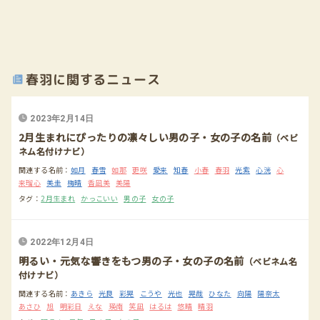
春羽に関するニュース
2023年2月14日
2月生まれにぴったりの凛々しい男の子・女の子の名前
（ベビ
ネム名付けナビ）
関連する名前：
如月
春雪
如那
更咲
愛来
知春
小春
春羽
光紫
心洸
心
来瑠心
美圭
梅晴
香凪美
美陽
タグ：
2月生まれ
かっこいい
男の子
女の子
2022年12月4日
明るい・元気な響きをもつ男の子・女の子の名前
（ベビネム名
付けナビ）
関連する名前：
あきら
光良
彩晃
こうや
光也
晃哉
ひなた
向陽
陽奈太
あさひ
旭
明彩日
えな
瑛南
笑凪
はるは
悠晴
晴羽