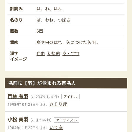
訓読み
は、わ、はね
名のり
ば、わね、つばさ
画数
6画
意味
鳥や虫のはね。矢につけた矢羽。
漢字
自由
幻想的
空・宇宙
イメージ
名前に【羽】が含まれる有名人
門林 有羽
（かどばやしゆう）
アイドル
さそり座
1998年10月28日生まれ
小松 美羽
（こまつみわ）
アーティスト
いて座
1984年11月29日生まれ