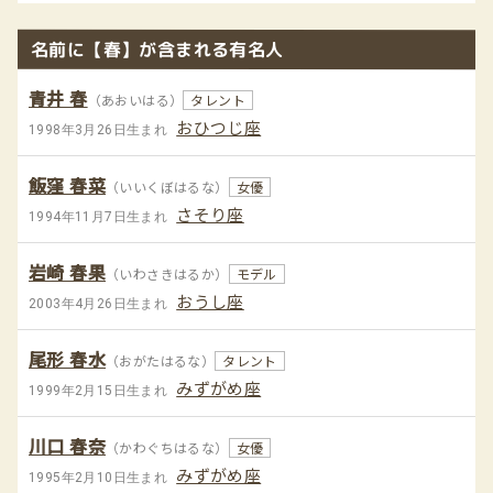
名前に【春】が含まれる有名人
青井 春
（あおいはる）
タレント
おひつじ座
1998年3月26日生まれ
飯窪 春菜
（いいくぼはるな）
女優
さそり座
1994年11月7日生まれ
岩崎 春果
（いわさきはるか）
モデル
おうし座
2003年4月26日生まれ
尾形 春水
（おがたはるな）
タレント
みずがめ座
1999年2月15日生まれ
川口 春奈
（かわぐちはるな）
女優
みずがめ座
1995年2月10日生まれ