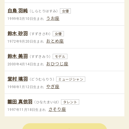
白鳥 羽純
（しらとりはすみ）
女優
うお座
1999年3月10日生まれ
鈴木 砂羽
（すずきさわ）
女優
おとめ座
1972年9月20日生まれ
鈴木 美羽
（すずきみう）
モデル
おひつじ座
2000年4月14日生まれ
堂村 璃羽
（どうむらりう）
ミュージシャン
やぎ座
1998年1月12日生まれ
雛田 真依羽
（ひなたまいは）
タレント
さそり座
1997年11月18日生まれ