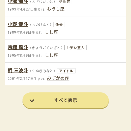
小澤 海斗
（おざわかいと）
格闘家
おうし座
1993年4月27日生まれ
小野 健斗
（おのけんと）
俳優
しし座
1989年8月9日生まれ
京極 風斗
（きょうごくかざと）
お笑い芸人
しし座
1995年8月9日生まれ
椚 三波斗
（くぬぎみなと）
アイドル
みずがめ座
2001年2月17日生まれ
すべて表示