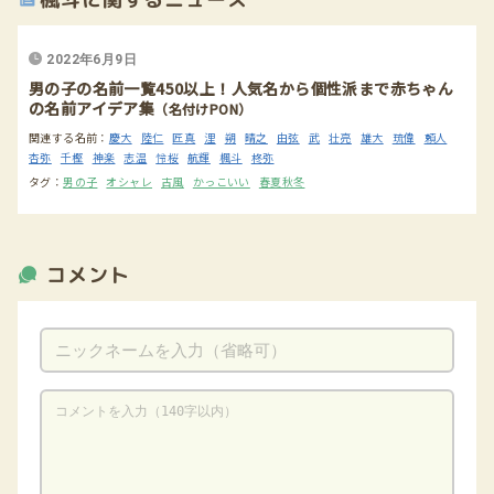
2022年6月9日
男の子の名前一覧450以上！人気名から個性派まで赤ちゃん
の名前アイデア集
（名付けPON）
関連する名前：
慶大
陸仁
匠真
浬
朔
晴之
由弦
武
壮亮
雄大
琉偉
頼人
杏弥
千樫
神楽
志温
怜桜
航輝
楓斗
柊弥
タグ：
男の子
オシャレ
古風
かっこいい
春夏秋冬
コメント