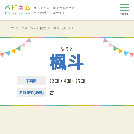
赤ちゃんの名前を検索できる
名づけポータルサイト
menu
トップ
イメージから探す
楓斗（ふうと）
ふうと
楓斗
13画 + 4画 = 17画
字画数
吉
名前運勢(地格)