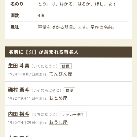
名のり
とう、け、はかる、はるか、ほし、ます
画数
4画
意味
容量をはかる器具。ます。星座の名前。
名前に【斗】が含まれる有名人
生田 斗真
（いくたとうま）
俳優
てんびん座
1984年10月7日生まれ
磯村 勇斗
（いそむらはやと）
俳優
おとめ座
1992年9月11日生まれ
内田 裕斗
（うちだゆうと）
サッカー選手
おうし座
1995年4月29日生まれ