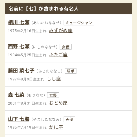
名前に【七】が含まれる有名人
相川 七瀬
（あいかわななせ）
ミュージシャン
みずがめ座
1975年2月16日生まれ
西野 七瀬
（にしのななせ）
女優
ふたご座
1994年5月25日生まれ
藤田 菜七子
（ふじたななこ）
騎手
しし座
1997年8月9日生まれ
森 七菜
（もりなな）
女優
おとめ座
2001年8月31日生まれ
山下 七海
（やましたななみ）
声優
かに座
1995年7月19日生まれ