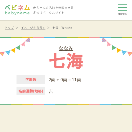
赤ちゃんの名前を検索できる
名づけポータルサイト
menu
トップ
イメージから探す
七海（ななみ）
ななみ
七海
2画 + 9画 = 11画
字画数
吉
名前運勢(地格)