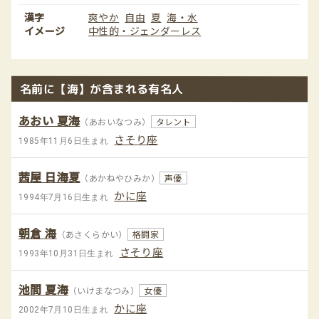
漢字
爽やか
自由
夏
海・水
イメージ
中性的・ジェンダーレス
名前に【海】が含まれる有名人
あおい 夏海
（あおいなつみ）
タレント
さそり座
1985年11月6日生まれ
茜屋 日海夏
（あかねやひみか）
声優
かに座
1994年7月16日生まれ
朝倉 海
（あさくらかい）
格闘家
さそり座
1993年10月31日生まれ
池間 夏海
（いけまなつみ）
女優
かに座
2002年7月10日生まれ