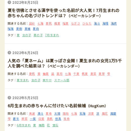
2022年8月25日
夏を彷彿とさせる漢字を使った名前が大人気！7月生まれの
赤ちゃんの名づけトレンドは？
（ベビーカレンダー）
関連する名前：
凪紗
七海
夏帆
楓夏
瑠夏
なぎさ
ひなた
海斗
海翔
海虎
瑠海
夏樹
夏維
夏向
タグ：
夏
女の子
男の子
7月生まれ
2022年6月26日
人気の「夏ネーム」は夏っぽさ全開！夏生まれの女児1万5千
人を調べた結果は？
（ベビーカレンダー）
関連する名前：
夏帆
葵
柚葉
凪
葉月
七海
千夏
帆夏
夏菜
夏芽
雫
タグ：
夏生まれ
女の子
爽やか
スケール感
2022年5月25日
6月生まれの赤ちゃんに付けたい名前候補
（HugKum）
関連する名前：
美波
湊斗
夏希
太陽
陽向
七海
拓海
涼夏
涼
風花
風磨
雫
蒼生
翠菜
一葵
日葵
真帆
悠真
珠希
タグ：
6月生まれ
夏
梅雨
花
宝石