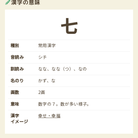
漢字の意味
七
種別
常用漢字
音読み
シチ
訓読み
なな、なな（つ）、なの
名のり
かず、な
画数
2画
意味
数字の７。数が多い様子。
漢字
幸せ・幸福
イメージ